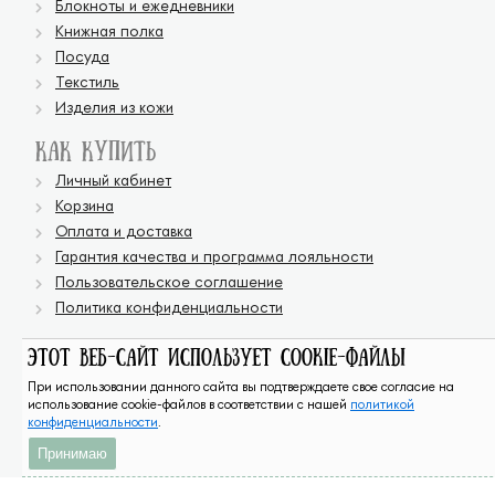
Блокноты и ежедневники
Книжная полка
Посуда
Текстиль
Изделия из кожи
Как купить
Личный кабинет
Корзина
Оплата и доставка
Гарантия качества и программа лояльности
Пользовательское соглашение
Политика конфиденциальности
Соцсети
Этот веб-сайт использует cookie-файлы
При использовании данного сайта вы подтверждаете свое согласие на
использование cookie-файлов в соответствии с нашей
политикой
конфиденциальности
.
Принимаю
© ООО «Совиный лес», 2026. ИНН 5752078108 / КПП 575201001, г. Орёл, ул.