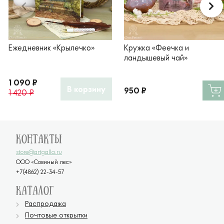
Ежедневник «Крылечко»
Кружка «Феечка и
ландышевый чай»
1 090 ₽
В корзину
950 ₽
1 420 ₽
Контакты
store@artgalla.ru
ООО «Совиный лес»
+7(4862) 22-34-57
Каталог
Распродажа
Почтовые открытки