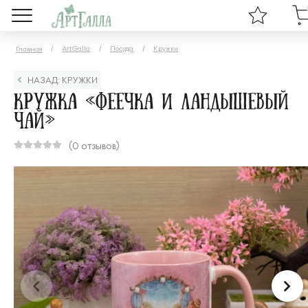
ArtGalla
Посуда
Кружки
Главная
НАЗАД: КРУЖКИ
Кружка «Феечка и ландышевый
чай»
(0 отзывов)