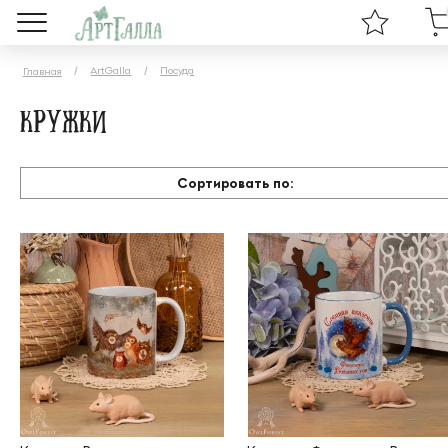
ArtGalla
Посуда
Главная
Кружки
Сортировать по: