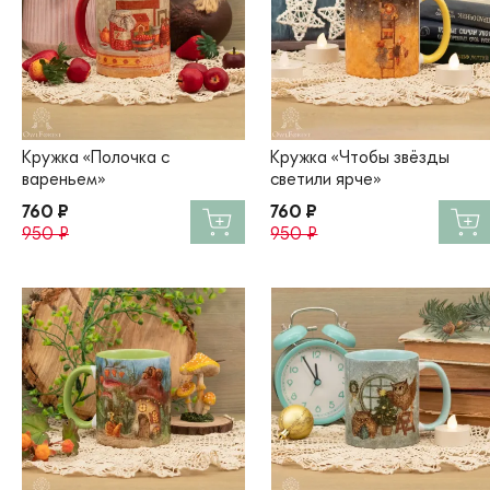
Кружка «Полочка с
Кружка «Чтобы звёзды
вареньем»
светили ярче»
760 ₽
760 ₽
950 ₽
950 ₽