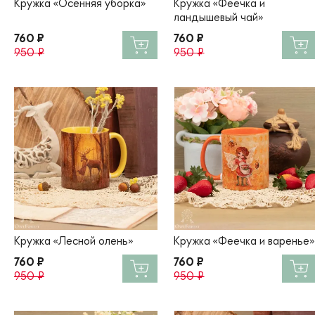
Кружка «Осенняя уборка»
Кружка «Феечка и
ландышевый чай»
760 ₽
760 ₽
950 ₽
950 ₽
Кружка «Лесной олень»
Кружка «Феечка и варенье»
760 ₽
760 ₽
950 ₽
950 ₽