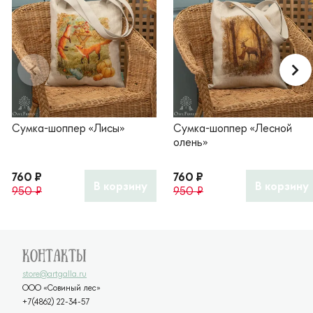
Сумка-шоппер «Лисы»
Сумка-шоппер «Лесной
олень»
760 ₽
760 ₽
В корзину
В корзину
950 ₽
950 ₽
Контакты
store@artgalla.ru
ООО «Совиный лес»
+7(4862) 22-34-57