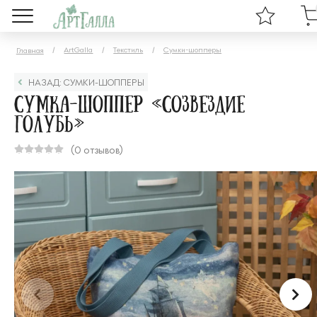
ArtGalla
Текстиль
Сумки-шопперы
Главная
НАЗАД: СУМКИ-ШОППЕРЫ
Сумка-шоппер «Созвездие
Голубь»
(0 отзывов)