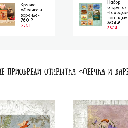
Набор
Кружка
открыток
«Феечка и
«Городск
варенье»
легенды»
760 ₽
304 ₽
950 ₽
380 ₽
Е ПРИОБРЕЛИ ОТКРЫТКА «ФЕЕЧКА И ВАР