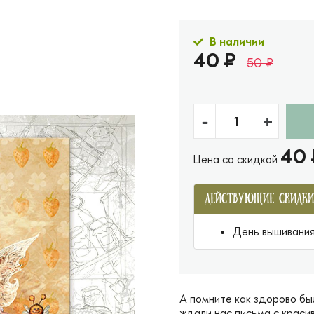
В наличии
40 ₽
50 ₽
-
+
40 
Цена со скидкой
ДЕЙСТВУЮЩИЕ СКИДКИ
День вышивания 
А помните как здорово бы
ждали нас письма с краси